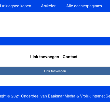
Linktegoed kopen
Artikelen
Alle dochterpagina's
Link toevoegen
Contact
Link toevoegen
ight © 2021 Onderdeel van
BaakmanMedia
&
Vrolijk Internet S